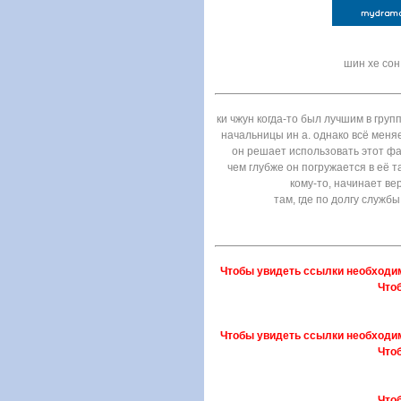
шин хе сон
ки чжун когда-то был лучшим в груп
начальницы ин а. однако всё меняе
он решает использовать этот фак
чем глубже он погружается в её 
кому-то, начинает ве
там, где по долгу служб
Чтобы увидеть ссылки необходи
Что
Чтобы увидеть ссылки необходи
Что
Что