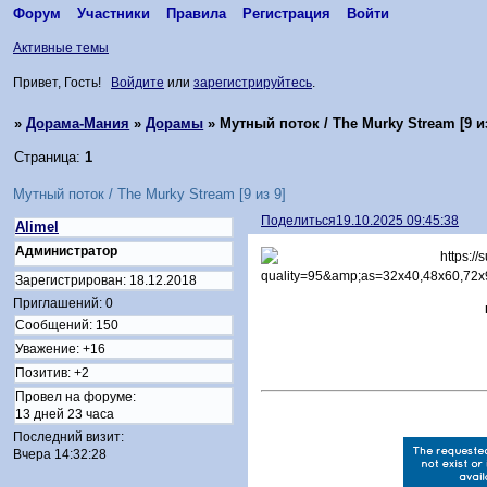
Форум
Участники
Правила
Регистрация
Войти
Активные темы
Привет, Гость!
Войдите
или
зарегистрируйтесь
.
»
Дорама-Мания
»
Дорамы
»
Мутный поток / The Murky Stream [9 из
Страница:
1
Мутный поток / The Murky Stream [9 из 9]
Поделиться
19.10.2025 09:45:38
Alimel
Администратор
Зарегистрирован
: 18.12.2018
Приглашений:
0
Сообщений:
150
Уважение:
+16
Позитив:
+2
Провел на форуме:
13 дней 23 часа
Последний визит:
Вчера 14:32:28