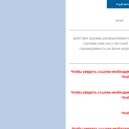
роун
действие дорамы разворачивается
торговка чхве ын и честный 
справедливость на фоне корр
Чтобы увидеть ссылки необходи
Что
Чтобы увидеть ссылки необходи
Что
Что
Чтобы увидеть ссылки необходи