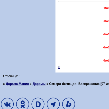
Что
Что
Что
Что
Что
0
Страница:
1
»
Дорама-Мания
»
Дорамы
»
Семеро беглецов: Воскрешение [07 из