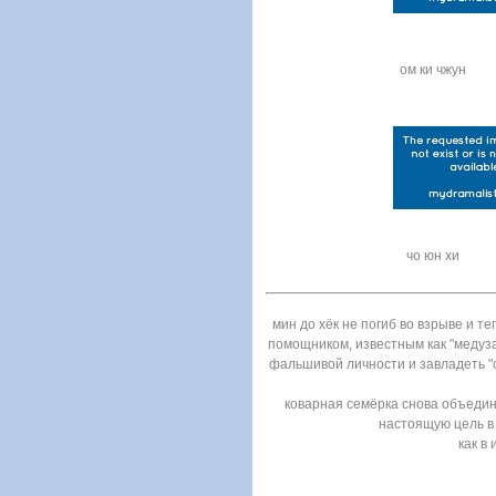
ом ки чжун
чо юн хи
мин до хёк не погиб во взрыве и т
помощником, известным как "медуза
фальшивой личности и завладеть "со
коварная семёрка снова объединит
настоящую цель в 
как в