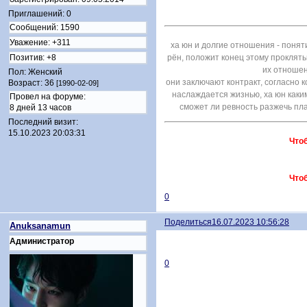
Приглашений:
0
Сообщений:
1590
Уважение:
+311
ха юн и долгие отношения - понят
Позитив:
+8
рён, положит конец этому проклять
их отношен
Пол:
Женский
они заключают контракт, согласно 
Возраст:
36
[1990-02-09]
наслаждается жизнью, ха юн каки
Провел на форуме:
сможет ли ревность разжечь пла
8 дней 13 часов
Последний визит:
15.10.2023 20:03:31
Что
Что
0
Поделиться
16.07.2023 10:56:28
Anuksanamun
Администратор
0