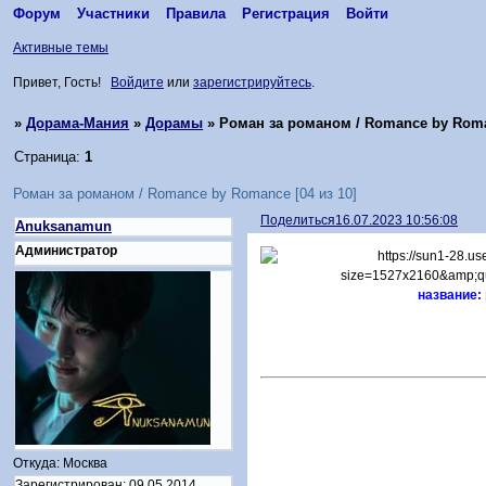
Форум
Участники
Правила
Регистрация
Войти
Активные темы
Привет, Гость!
Войдите
или
зарегистрируйтесь
.
»
Дорама-Мания
»
Дорамы
»
Роман за романом / Romance by Roman
Страница:
1
Роман за романом / Romance by Romance [04 из 10]
Поделиться
16.07.2023 10:56:08
Anuksanamun
Администратор
название:
Откуда:
Москва
Зарегистрирован
: 09.05.2014