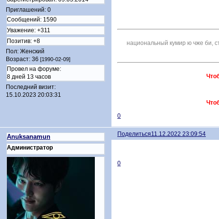
Приглашений:
0
Сообщений:
1590
Уважение:
+311
Позитив:
+8
национальный кумир ю чже би, 
Пол:
Женский
Возраст:
36
[1990-02-09]
Провел на форуме:
Что
8 дней 13 часов
Последний визит:
15.10.2023 20:03:31
Что
0
Поделиться
11.12.2022 23:09:54
Anuksanamun
Администратор
0