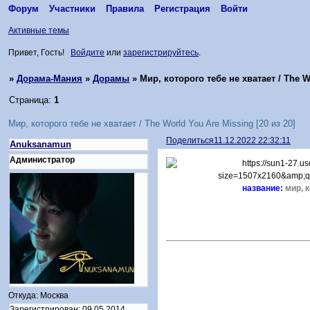
Форум
Участники
Правила
Регистрация
Войти
Активные темы
Привет, Гость!
Войдите
или
зарегистрируйтесь
.
»
Дорама-Мания
»
Дорамы
»
Мир, которого тебе не хватает / The W
Страница:
1
Мир, которого тебе не хватает / The World You Are Missing [20 из 20]
Поделиться
11.12.2022 22:32:11
Anuksanamun
Администратор
название:
мир, 
Откуда:
Москва
Зарегистрирован
: 09.05.2014