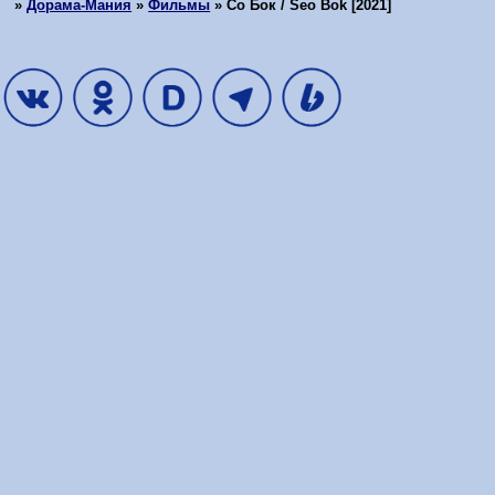
»
Дорама-Мания
»
Фильмы
»
Со Бок / Seo Bok [2021]