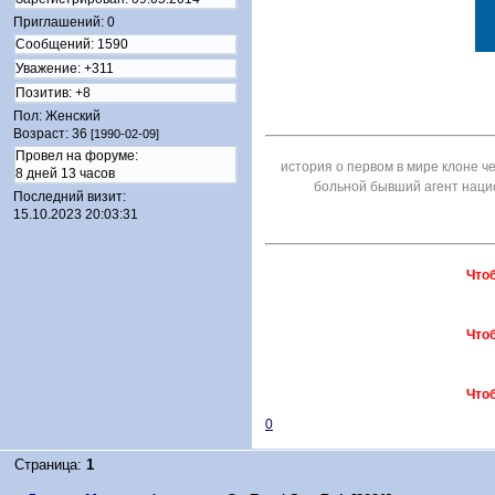
Приглашений:
0
Сообщений:
1590
Уважение:
+311
Позитив:
+8
Пол:
Женский
Возраст:
36
[1990-02-09]
Провел на форуме:
история о первом в мире клоне че
8 дней 13 часов
больной бывший агент нацио
Последний визит:
15.10.2023 20:03:31
Что
Что
Что
0
Страница:
1