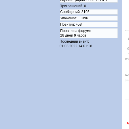
Приглашений:
0
Сообщений:
3105
Уважение:
+1396
Позитив:
+58
Провел на форуме:
28 дней 9 часов
Последний визит:
01.03.2022 14:01:16
б
ко
ко
ра
Ч