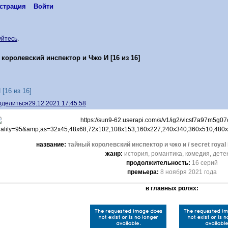
страция
Войти
уйтесь
.
королевский инспектор и Чжо И [16 из 16]
[16 из 16]
оделиться
29.12.2021 17:45:58
название:
тайный королевский инспектор и чжо и / secret roya
жанр:
история, романтика, комедия, дете
продолжительность:
16 серий
премьера:
8 ноября 2021 года
в главных ролях: