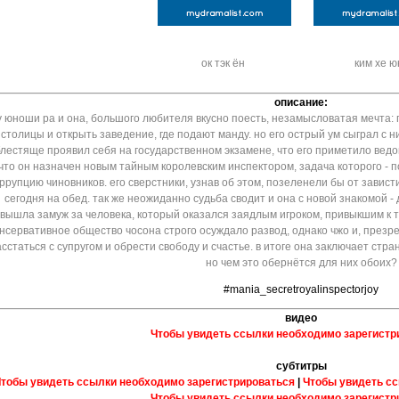
ок тэк ён
ким хе ю
описание:
у юноши ра и она, большого любителя вкусно поесть, незамысловатая мечта: 
столицы и открыть заведение, где подают манду. но его острый ум сыграл с н
лестяще проявил себя на государственном экзамене, что его приметило ведо
что он назначен новым тайным королевским инспектором, задача которого - 
ррупцию чиновников. его сверстники, узнав об этом, позеленели бы от зависти
сегодня на обед. так же неожиданно судьба сводит и она с новой знакомой - 
вышла замуж за человека, который оказался заядлым игроком, привыкшим к т
нсервативное общество чосона строго осуждало развод, однако чжо и, презр
сстаться с супругом и обрести свободу и счастье. в итоге она заключает с
но чем это обернётся для них обоих?
#mania_secretroyalinspectorjoy
видео
Чтобы увидеть ссылки необходимо зарегистр
субтитры
тобы увидеть ссылки необходимо зарегистрироваться
|
Чтобы увидеть сс
Чтобы увидеть ссылки необходимо зарегистр