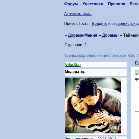
Форум
Участники
Правила
Реги
Активные темы
Привет, Гость!
Войдите
или
зарегистрир
»
Дорама-Мания
»
Дорамы
»
Тайный 
Страница:
1
Тайный королевский инспектор и Чжо И 
П
VikaStar
Модератор
Зарегистрирован
: 30.11.2012