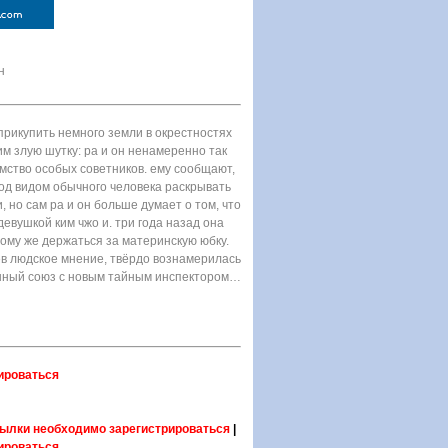
н
прикупить немного земли в окрестностях
им злую шутку: ра и он ненамеренно так
мство особых советников. ему сообщают,
под видом обычного человека раскрывать
, но сам ра и он больше думает о том, что
девушкой ким чжо и. три года назад она
ому же держаться за материнскую юбку.
ев людское мнение, твёрдо вознамерилась
транный союз с новым тайным инспектором…
ироваться
ылки необходимо зарегистрироваться
|
ироваться