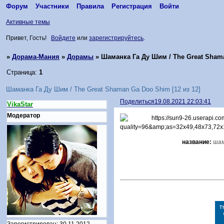
Форум
Участники
Правила
Регистрация
Войти
Активные темы
Привет, Гость!
Войдите
или
зарегистрируйтесь
.
»
Дорама-Мания
»
Дорамы
»
Шаманка Га Ду Шим / The Great Shama
Страница:
1
Шаманка Га Ду Шим / The Great Shaman Ga Doo Shim [12 из 12]
Поделиться
19.08.2021 22:03:41
VikaStar
Модератор
название:
шам
Зарегистрирован
: 30.11.2012