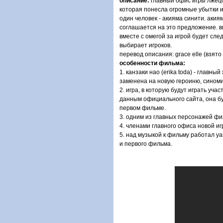
описание:
главный офис игры лжецов
которая понесла огромные убытки из
один человек - акияма синити. акия
соглашается на это предложение. вм
вместе с омегой за игрой будет сле
выбирает игроков.
перевод описания: grace elle (взято 
особенности фильма:
1. канзаки нао (erika toda) - главны
заменена на новую героиню, синомию
2. игра, в которую будут играть уча
данным официального сайта, она бу
первом фильме.
3. одним из главных персонажей фил
4. членами главного офиса новой иг
5. над музыкой к фильму работал y
и первого фильма.