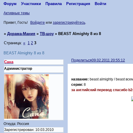
Форум
Участники
Правила
Регистрация
Войти
Активные темы
Привет, Гость!
Войдите
или
зарегистрируйтесь
.
»
Дорама-Мания
»
ТВ-шоу
»
BEAST Almighty 8 из 8
Страница:
«
1
2
3
BEAST Almighty 8 из 8
Поделиться
09.02.2011 20:55:12
Сана
Администратор
название:
beast almighty / beast вс
серии:
8
за английский перевод спасибо b2s
Откуда:
Россия
Зарегистрирован
: 10.03.2010